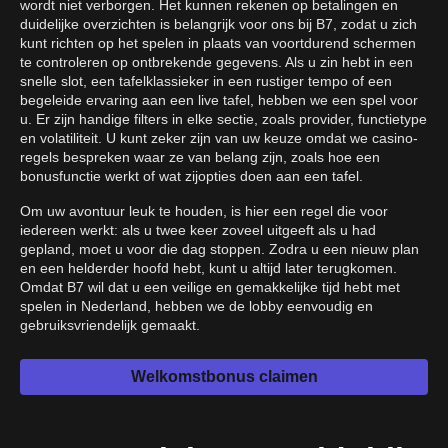
wordt niet verborgen. Het kunnen rekenen op betalingen en
duidelijke overzichten is belangrijk voor ons bij B7, zodat u zich
kunt richten op het spelen in plaats van voortdurend schermen
te controleren op ontbrekende gegevens. Als u zin hebt in een
snelle slot, een tafelklassieker in een rustiger tempo of een
begeleide ervaring aan een live tafel, hebben we een spel voor
u. Er zijn handige filters in elke sectie, zoals provider, functietype
en volatiliteit. U kunt zeker zijn van uw keuze omdat we casino-
regels bespreken waar ze van belang zijn, zoals hoe een
bonusfunctie werkt of wat zijopties doen aan een tafel.
Om uw avontuur leuk te houden, is hier een regel die voor
iedereen werkt: als u twee keer zoveel uitgeeft als u had
gepland, moet u voor die dag stoppen. Zodra u een nieuw plan
en een helderder hoofd hebt, kunt u altijd later terugkomen.
Omdat B7 wil dat u een veilige en gemakkelijke tijd hebt met
spelen in Nederland, hebben we de lobby eenvoudig en
gebruiksvriendelijk gemaakt.
Welkomstbonus claimen