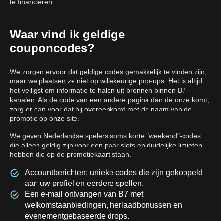
te financieren.
Waar vind ik geldige
couponcodes?
We zorgen ervoor dat geldige codes gemakkelijk te vinden zijn,
maar we plaatsen ze niet op willekeurige pop-ups. Het is altijd
het veiligst om informatie te halen uit bronnen binnen B7-
kanalen. Als de code van een andere pagina dan de onze komt,
zorg er dan voor dat hij overeenkomt met de naam van de
promotie op onze site.
We geven Nederlandse spelers soms korte "weekend"-codes
die alleen geldig zijn voor een paar slots en duidelijke limieten
hebben die op de promotiekaart staan.
Accountberichten: unieke codes die zijn gekoppeld
aan uw profiel en eerdere spellen.
Een e-mail ontvangen van B7 met
welkomstaanbiedingen, herlaadbonussen en
evenementgebaseerde drops.