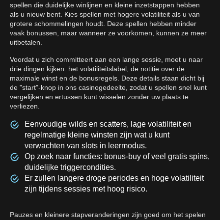
spellen die duidelijke winlijnen en kleine inzetstappen hebben
als u nieuw bent. Kies spellen met hogere volatiliteit als u van
grotere schommelingen houdt. Deze spellen hebben minder
vaak bonussen, maar wanneer ze voorkomen, kunnen ze meer
uitbetalen.
Voordat u zich committeert aan een lange sessie, moet u naar
drie dingen kijken: het volatiliteitslabel, de notitie over de
maximale winst en de bonusregels. Deze details staan dicht bij
de "start"-knop in ons casinogedeelte, zodat u spellen snel kunt
vergelijken en ertussen kunt wisselen zonder uw plaats te
verliezen.
Eenvoudige wilds en scatters, lage volatiliteit en
regelmatige kleine winsten zijn wat u kunt
verwachten van slots in leermodus.
Op zoek naar functies: bonus-buy of veel gratis spins,
duidelijke triggercondities.
Er zullen langere droge periodes en hoge volatiliteit
zijn tijdens sessies met hoog risico.
Pauzes en kleinere stapveranderingen zijn goed om het spelen