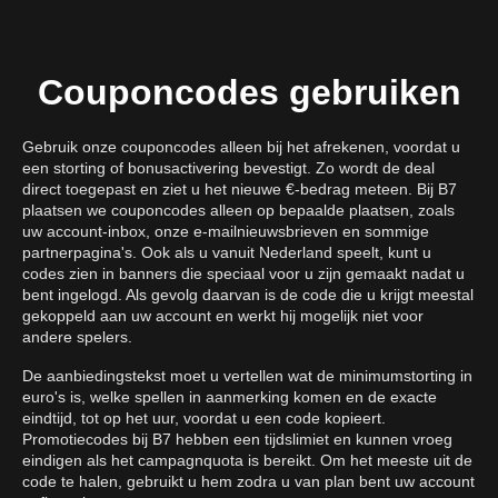
Couponcodes gebruiken
Gebruik onze couponcodes alleen bij het afrekenen, voordat u
een storting of bonusactivering bevestigt. Zo wordt de deal
direct toegepast en ziet u het nieuwe €-bedrag meteen. Bij B7
plaatsen we couponcodes alleen op bepaalde plaatsen, zoals
uw account-inbox, onze e-mailnieuwsbrieven en sommige
partnerpagina's. Ook als u vanuit Nederland speelt, kunt u
codes zien in banners die speciaal voor u zijn gemaakt nadat u
bent ingelogd. Als gevolg daarvan is de code die u krijgt meestal
gekoppeld aan uw account en werkt hij mogelijk niet voor
andere spelers.
De aanbiedingstekst moet u vertellen wat de minimumstorting in
euro's is, welke spellen in aanmerking komen en de exacte
eindtijd, tot op het uur, voordat u een code kopieert.
Promotiecodes bij B7 hebben een tijdslimiet en kunnen vroeg
eindigen als het campagnquota is bereikt. Om het meeste uit de
code te halen, gebruikt u hem zodra u van plan bent uw account