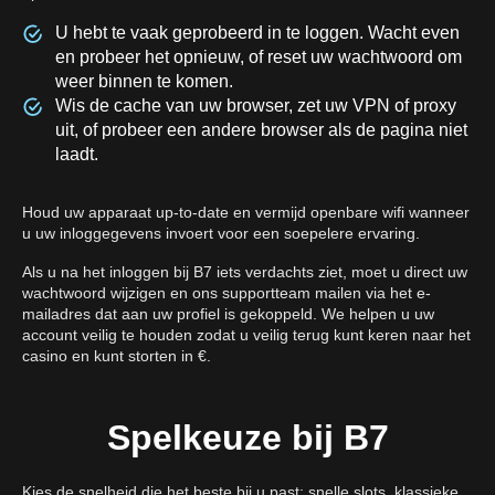
U hebt te vaak geprobeerd in te loggen. Wacht even
en probeer het opnieuw, of reset uw wachtwoord om
weer binnen te komen.
Wis de cache van uw browser, zet uw VPN of proxy
uit, of probeer een andere browser als de pagina niet
laadt.
Houd uw apparaat up-to-date en vermijd openbare wifi wanneer
u uw inloggegevens invoert voor een soepelere ervaring.
Als u na het inloggen bij B7 iets verdachts ziet, moet u direct uw
wachtwoord wijzigen en ons supportteam mailen via het e-
mailadres dat aan uw profiel is gekoppeld. We helpen u uw
account veilig te houden zodat u veilig terug kunt keren naar het
casino en kunt storten in €.
Spelkeuze bij B7
Kies de snelheid die het beste bij u past: snelle slots, klassieke