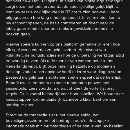
definitief na 40 tot 100 spins. In plaats van plotselinge sprongen
zorgt deze methode ervoor dat de speeltijd altijd gelijk blijft. U
kunt uw sessie ook bijhouden in B7 om te zien hoeveel u hebt
uitgegeven en hoe lang u hebt gespeeld. In vijf minuten kunt u
uw account openen, de basis controleren en direct naar de
lobby gaan zonder door een reeks ingewikkelde menu's te
hoeven gaan.
Nieuwe spelers kunnen op ons platform gemakkelijk leren hoe
elk spel werkt voordat ze geld inzetten. Het niveau van
volatiliteit, de bonusfuncties en hoe de uitbetaling werkt zijn altijd
eenvoudig te zien. Als u de manier van werken beter in het
Nederlands vindt, blijft onze indeling hetzelfde op mobiel en
desktop, zodat u niet opnieuw hoeft te leren waar dingen staan.
Besteed uw geld aan slechts één spel en speel dat de hele tijd.
Beperk uw tijd en neem op vaste momenten pauzes met
sessietools. Lees voordat u draait of deelt de korte lijst met
regels. Dit is vooral belangrijk voor bonusspellen. We houden de
kassastappen kort en duidelijk wanneer u klaar bent om een
storting te doen.
Direct na de transactie ziet u het nieuwe saldo, het
bevestigingsscherm en het bedrag in euro's. Belangrijke
informatie zoals minimumstortingen of de status van uw betaling