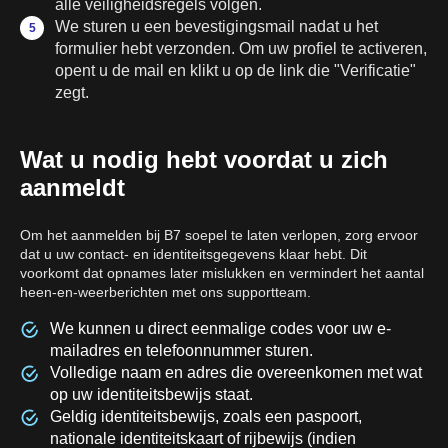
alle veiligheidsregels volgen.
We sturen u een bevestigingsmail nadat u het
formulier hebt verzonden. Om uw profiel te activeren,
opent u de mail en klikt u op de link die "Verificatie"
zegt.
Wat u nodig hebt voordat u zich
aanmeldt
Om het aanmelden bij B7 soepel te laten verlopen, zorg ervoor
dat u uw contact- en identiteitsgegevens klaar hebt. Dit
voorkomt dat opnames later mislukken en vermindert het aantal
heen-en-weerberichten met ons supportteam.
We kunnen u direct eenmalige codes voor uw e-
mailadres en telefoonnummer sturen.
Volledige naam en adres die overeenkomen met wat
op uw identiteitsbewijs staat.
Geldig identiteitsbewijs, zoals een paspoort,
nationale identiteitskaart of rijbewijs (indien