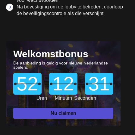
voor wachtwoorden.
Na bevestiging om de lobby te betreden, doorloop
de beveiligingscontrole als die verschijnt.
Welkomstbonus
De aanbieding is geldig voor nieuwe Nederlandse
spelers:
52
12
28
Uren
Minuten
Seconden
Nu claimen