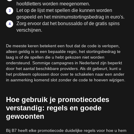
hoofdletters worden meegenomen.
Let op de lijst met spellen die kunnen worden
gespeeld en het minimumstortingsbedrag in euro's.
Zorg ervoor dat het bonussaldo of de gratis spins
verschijnen.
De meeste keren betekent een fout dat de code is verlopen,
alleen geldig is in een bepaalde regio, het stortingsbedrag te
laag is of de spellen die u hebt gekozen niet worden
ondersteund. Sommige campagnes in Nederland zijn beperkt
door het aantal beschikbare providers. Als dit gebeurt, kunt u
het probleem oplossen door over te schakelen naar een ander
in aanmerking komend slot zonder de code te hoeven wijzigen.
Hoe gebruik je promotiecodes
verstandig: regels en goede
gewoonten
Bij B7 heeft elke promotiecode duidelijke regels voor hoe u hem