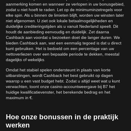
aanmerking komen en wanneer ze verlopen in uw bonusgebied,
zodat u niet hoeft te raden. Let op de minimuminzetregels voor
elke spin. Als u binnen de limieten blijft, worden uw winsten later
niet afgenomen. U ziet ook lokale betaalmogelijkheden en
duidelijke crediteringstijden als u vanuit Nederland speelt. Dit
houdt de aanbieding eenvoudig en duidelijk. Zet daarna
Cashback aan voordat u bezoeken doet die langer duren. We
bieden Cashback aan, wat een eenmalig tegoed is dat u direct
kunt gebruiken. Het is bedoeld om een percentage van uw
nettoverliezen over een bepaalde periode te dekken, meestal
dagelijks of wekelijks.
Omdat het stabiel spelen ondersteunt in plaats van korte
uitbarstingen, wordt Cashback het best gebruikt op dagen
waarop u een vast budget hebt. Zodat u altijd weet wat u kunt
verwachten, toont onze casino-accountweergave bij B7 het
huidige kwalificatievenster, het berekende bedrag en het
maximum in €.
Hoe onze bonussen in de praktijk
werken