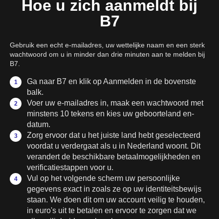
Hoe u zich aanmeldt bij
B7
Gebruik een echt e-mailadres, uw wettelijke naam en een sterk
wachtwoord om u in minder dan drie minuten aan te melden bij
B7.
Ga naar B7 en klik op Aanmelden in de bovenste
balk.
Voer uw e-mailadres in, maak een wachtwoord met
minstens 10 tekens en kies uw geboorteland en-
datum.
Zorg ervoor dat u het juiste land hebt geselecteerd
voordat u verdergaat als u in Nederland woont. Dit
verandert de beschikbare betaalmogelijkheden en
verificatiestappen voor u.
Vul op het volgende scherm uw persoonlijke
gegevens exact in zoals ze op uw identiteitsbewijs
staan. We doen dit om uw account veilig te houden,
in euro's uit te betalen en ervoor te zorgen dat we