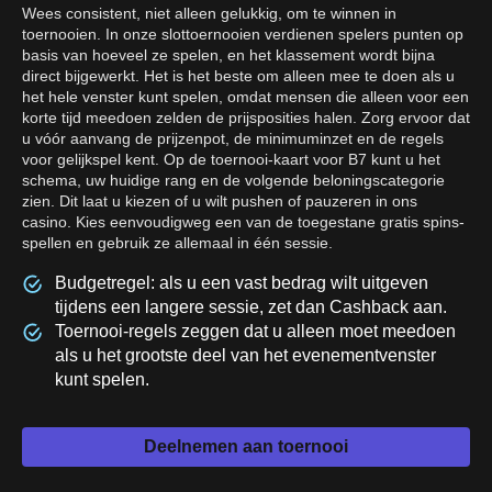
Wees consistent, niet alleen gelukkig, om te winnen in
toernooien. In onze slottoernooien verdienen spelers punten op
basis van hoeveel ze spelen, en het klassement wordt bijna
direct bijgewerkt. Het is het beste om alleen mee te doen als u
het hele venster kunt spelen, omdat mensen die alleen voor een
korte tijd meedoen zelden de prijsposities halen. Zorg ervoor dat
u vóór aanvang de prijzenpot, de minimuminzet en de regels
voor gelijkspel kent. Op de toernooi-kaart voor B7 kunt u het
schema, uw huidige rang en de volgende beloningscategorie
zien. Dit laat u kiezen of u wilt pushen of pauzeren in ons
casino. Kies eenvoudigweg een van de toegestane gratis spins-
spellen en gebruik ze allemaal in één sessie.
Budgetregel: als u een vast bedrag wilt uitgeven
tijdens een langere sessie, zet dan Cashback aan.
Toernooi-regels zeggen dat u alleen moet meedoen
als u het grootste deel van het evenementvenster
kunt spelen.
Deelnemen aan toernooi