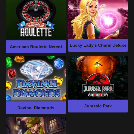
Lucky Lady's Charm Deluxe
American Roulette Netent
Jurassic Park
Davinci Diamonds