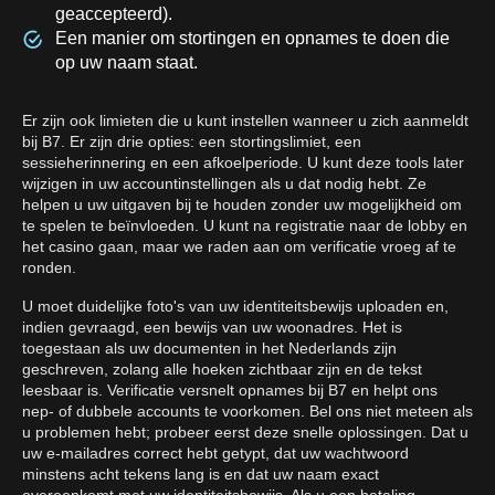
geaccepteerd).
Een manier om stortingen en opnames te doen die
op uw naam staat.
Er zijn ook limieten die u kunt instellen wanneer u zich aanmeldt
bij B7. Er zijn drie opties: een stortingslimiet, een
sessieherinnering en een afkoelperiode. U kunt deze tools later
wijzigen in uw accountinstellingen als u dat nodig hebt. Ze
helpen u uw uitgaven bij te houden zonder uw mogelijkheid om
te spelen te beïnvloeden. U kunt na registratie naar de lobby en
het casino gaan, maar we raden aan om verificatie vroeg af te
ronden.
U moet duidelijke foto's van uw identiteitsbewijs uploaden en,
indien gevraagd, een bewijs van uw woonadres. Het is
toegestaan als uw documenten in het Nederlands zijn
geschreven, zolang alle hoeken zichtbaar zijn en de tekst
leesbaar is. Verificatie versnelt opnames bij B7 en helpt ons
nep- of dubbele accounts te voorkomen. Bel ons niet meteen als
u problemen hebt; probeer eerst deze snelle oplossingen. Dat u
uw e-mailadres correct hebt getypt, dat uw wachtwoord
minstens acht tekens lang is en dat uw naam exact